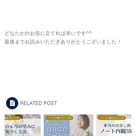
どなたかのお役に立てれば幸いです^^
最後までお読みいただきありがとうございました！
RELATED POST
トの書き方と工夫
ノートの書き方と工夫
ノートの書き方と工夫