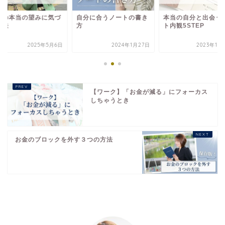
分の本当の望みに気づ
自分に合うノートの書き
本当の自分と出会う
方法
方
ト内観5STEP
2025年5月6日
2024年1月27日
2023年10
【ワーク】「お金が減る」にフォーカス
しちゃうとき
お金のブロックを外す３つの方法