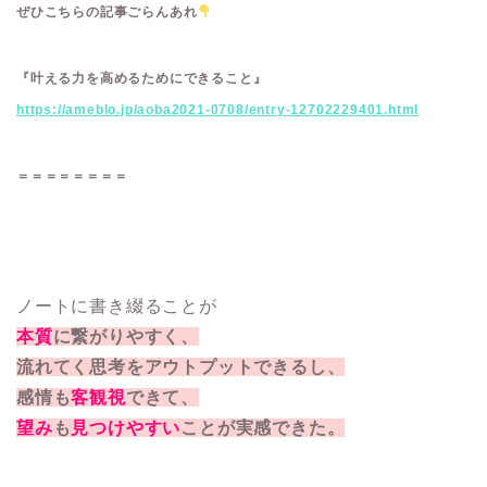
ぜひこちらの記事ごらんあれ
『叶える力を高めるためにできること』
https://ameblo.jp/aoba2021-0708/entry-12702229401.html
＝＝＝＝＝＝＝＝
ノートに書き綴ることが
本質
に繋がりやすく、
流れてく思考をアウトプットできるし、
感情も
客観視
できて、
望み
も
見つけやすい
ことが実感できた。