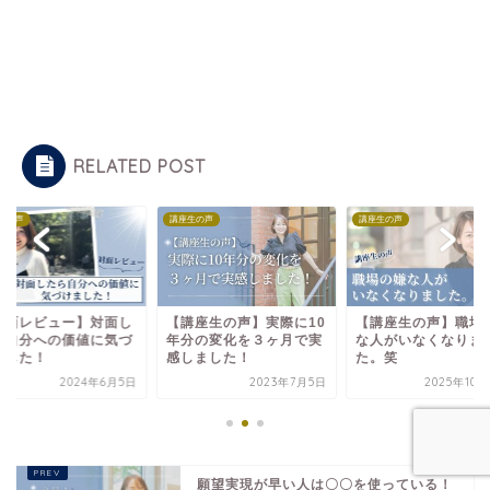
RELATED POST
講座生の声
講座生の声
講座生の声
面し
【講座生の声】実際に10
【講座生の声】職場の嫌
【対面
気づ
年分の変化を３ヶ月で実
な人がいなくなりまし
たら自
感しました！
た。笑
けまし
6月5日
2023年7月5日
2025年10月22日
願望実現が早い人は〇〇を使っている！