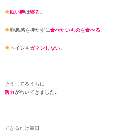
眠い時
は
寝る
。
罪悪感を持たずに
食べたいものを食べる
。
トイレも
ガマンしない
。
そうしてるうちに
活力
がわいてきました。
できるだけ毎日