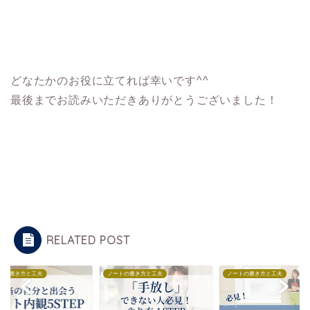
どなたかのお役に立てれば幸いです^^
最後までお読みいただきありがとうございました！
RELATED POST
トの書き方と工夫
ノートの書き方と工夫
ノートの書き方と工夫