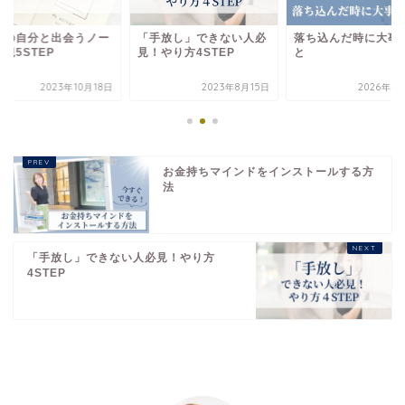
当の自分と出会うノー
「手放し」できない人必
落ち込んだ時に大事
観5STEP
見！やり方4STEP
と
2023年10月18日
2023年8月15日
2026年4
お金持ちマインドをインストールする方
法
「手放し」できない人必見！やり方
4STEP